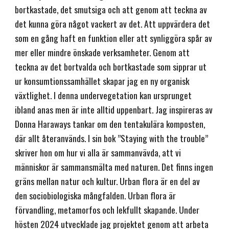
bortkastade, det smutsiga och att genom att teckna av
det kunna göra något vackert av det. Att uppvärdera det
som en gång haft en funktion eller att synliggöra spår av
mer eller mindre önskade verksamheter. Genom att
teckna av det bortvalda och bortkastade som sipprar ut
ur konsumtionssamhället skapar jag en ny organisk
växtlighet. I denna undervegetation kan ursprunget
ibland anas men är inte alltid uppenbart. Jag inspireras av
Donna Haraways tankar om den tentakulära komposten,
där allt återanvänds. I sin bok ”Staying with the trouble”
skriver hon om hur vi alla är sammanvävda, att vi
människor är sammansmälta med naturen. Det finns ingen
gräns mellan natur och kultur. Urban flora är en del av
den sociobiologiska mångfalden. Urban flora är
förvandling, metamorfos och lekfullt skapande. Under
hösten 2024 utvecklade jag projektet genom att arbeta