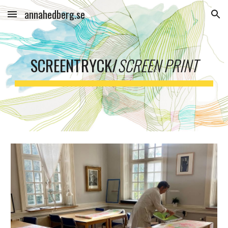
annahedberg.se
Skip to main content
Skip to navigation
SCREENTRYCK/
SCREEN PRINT